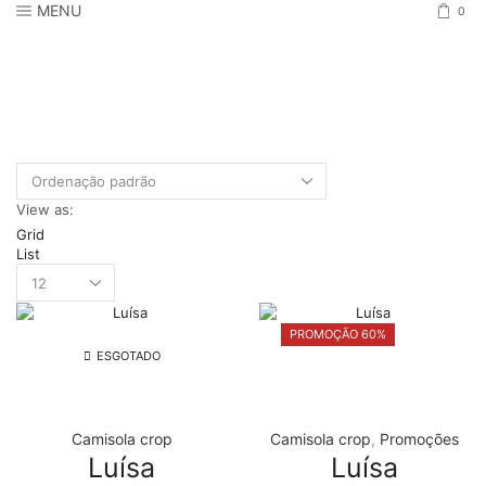
MENU
0
View as:
Grid
List
Products
per
page
PROMOÇÃO 60%
ESGOTADO
Camisola crop
Camisola crop
,
Promoções
Luísa
Luísa