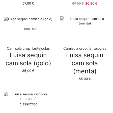
O
O
67,00
€
67,00
€
26,80
€
preço
preço
original
atual
era:
é:
67,00 €.
26,80 €.
ESGOTADO
Camisola crop
,
lantejoulas
Camisola crop
,
lantejoulas
Luisa sequin
Luisa sequin
camisola (gold)
camisola
(menta)
85,00
€
85,00
€
ESGOTADO