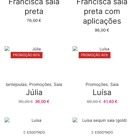
Francisca saia
Francisca saia
preta
preta com
aplicações
76,00
€
96,00
€
PROMOÇÃO 60%
PROMOÇÃO 40%
lantejoulas
,
Promoções
,
Saia
Promoções
,
Saia
Júlia
Luísa
O
O
O
O
90,00
€
36,00
€
69,00
€
41,40
€
preço
preço
preço
preço
original
atual
original
atual
era:
é:
era:
é:
90,00 €.
36,00 €.
69,00 €.
41,40 €.
ESGOTADO
ESGOTADO