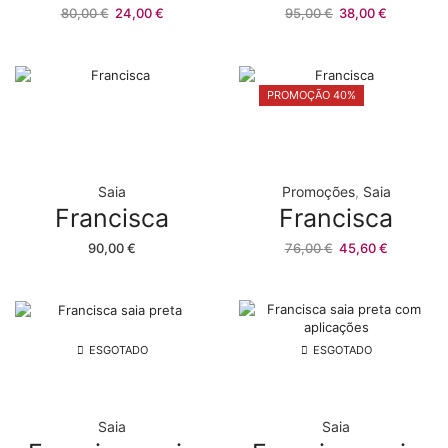
O
O
O
O
80,00
€
24,00
€
95,00
€
38,00
€
preço
preço
preço
preço
original
atual
original
atual
era:
é:
era:
é:
80,00 €.
24,00 €.
95,00 €.
38,00 €.
PROMOÇÃO 40%
Saia
Promoções
,
Saia
Francisca
Francisca
O
O
90,00
€
76,00
€
45,60
€
preço
preço
original
atual
era:
é:
76,00 €.
45,60 €.
ESGOTADO
ESGOTADO
Saia
Saia