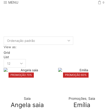
MENU
0
View as:
Grid
List
Products
per
page
PROMOÇÃO 70%
PROMOÇÃO 60%
Saia
Promoções
,
Saia
Angela saia
Emília