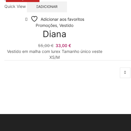
Quick View
ADICIONAR
Adicionar aos favoritos
Promoções
,
Vestido
Diana
O
O
55,00
€
33,00
€
preço
preço
Vestido em malha com lurex Tamanho único veste
original
atual
XS/M
era:
é:
55,00 €.
33,00 €.