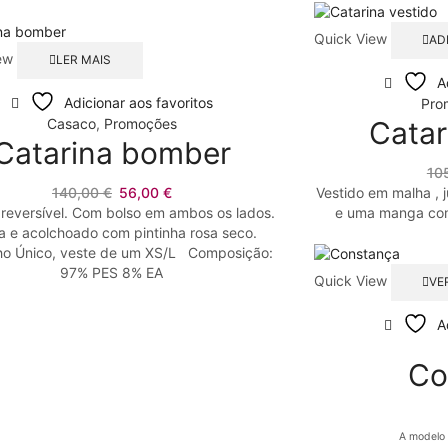
Quick View
AD
ew
LER MAIS
A
Adicionar aos favoritos
Pro
Casaco
,
Promoções
Catar
Catarina bomber
10
O
O
140,00
€
56,00
€
Vestido em malha , 
preço
preço
reversível. Com bolso em ambos os lados.
e uma manga com
original
atual
a e acolchoado com pintinha rosa seco.
era:
é:
o Único, veste de um XS/L Composição:
140,00 €.
56,00 €.
97% PES 8% EA
Quick View
VE
A
Co
A modelo