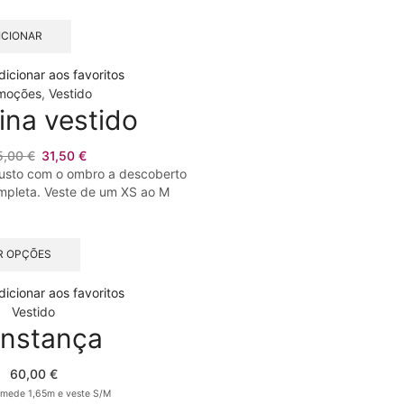
the
product
ICIONAR
page
dicionar aos favoritos
moções
,
Vestido
ina vestido
O
O
5,00
€
31,50
€
preço
preço
justo com o ombro a descoberto
original
atual
pleta. Veste de um XS ao M
era:
é:
105,00 €.
31,50 €.
This
R OPÇÕES
product
has
dicionar aos favoritos
multiple
Vestido
variants.
nstança
The
options
may
60,00
€
be
 mede 1,65m e veste S/M