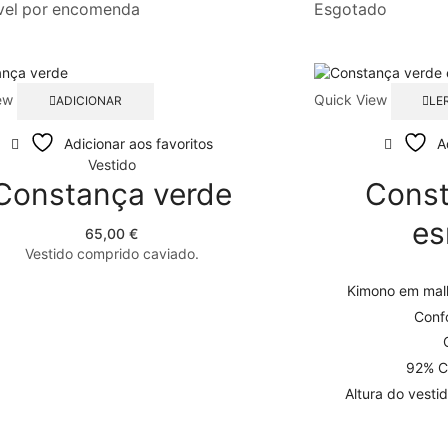
vel por encomenda
Esgotado
ew
Quick View
ADICIONAR
LE
Adicionar aos favoritos
A
Vestido
Constança verde
Const
es
65,00
€
Vestido comprido caviado.
Kimono em malh
Confo
92% C
Altura do vesti