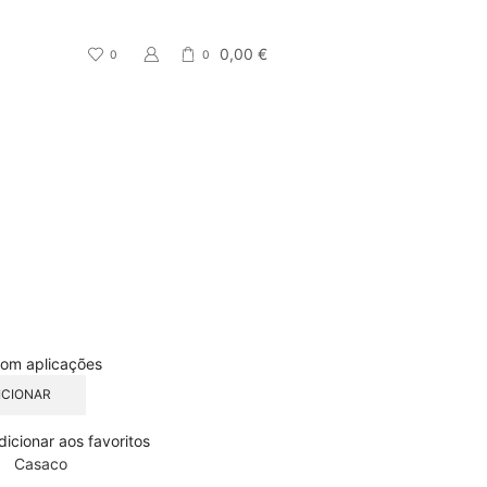
0,00
€
0
0
CATEGORIA
Acessório
Lenço
blusa
lantejoulas
Promoções
Sem categoria
top crop
ICIONAR
Vestuário
dicionar aos favoritos
Calça
Casaco