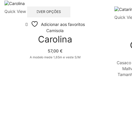
This
Quick View
VER OPÇÕES
product
Quick Vi
has
Adicionar aos favoritos
multiple
Camisola
variants.
Carolina
The
options
may
57,00
€
be
A modelo mede 1,65m e veste S/M
chosen
Casaco 
on
Malh
the
Tamanh
product
page