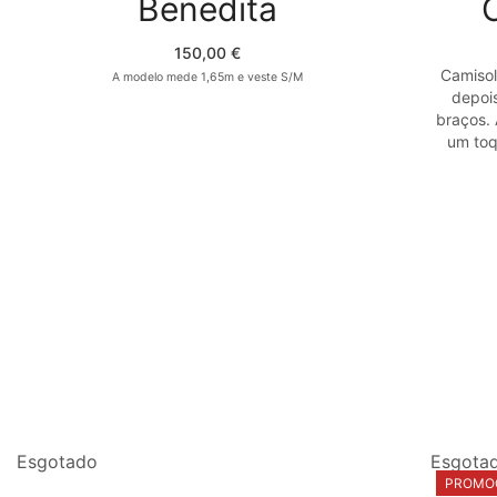
Benedita
The
options
may
150,00
€
be
Camisol
A modelo mede 1,65m e veste S/M
chosen
depoi
on
braços. 
the
um toq
product
page
Esgotado
Esgota
PROMO