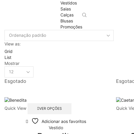
Vestidos
Saias
Calças
Blusas
Promoções
View as:
Grid
List
Mostrar
Products
per
Esgotado
Esgota
page
This
Quick View
Quick Vi
VER OPÇÕES
product
has
Adicionar aos favoritos
multiple
Vestido
variants.