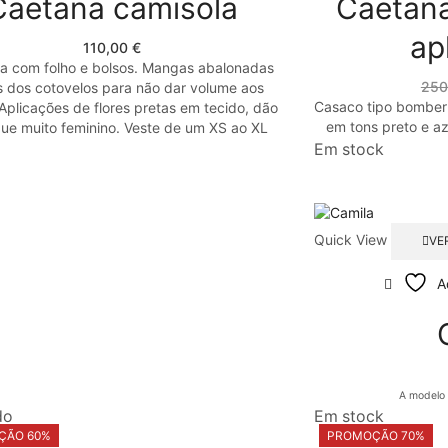
Caetana camisola
Caetan
ap
110,00
€
a com folho e bolsos. Mangas abalonadas
250
s dos cotovelos para não dar volume aos
Casaco tipo bomber
Aplicações de flores pretas em tecido, dão
em tons preto e a
ue muito feminino. Veste de um XS ao XL
Em stock
Quick View
VE
A
A modelo
do
Em stock
ÇÃO 60%
PROMOÇÃO 70%