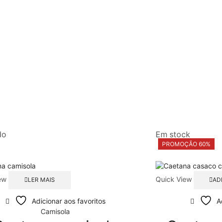
do
Em stock
PROMOÇÃO 60%
ew
Quick View
LER MAIS
AD
Adicionar aos favoritos
A
Camisola