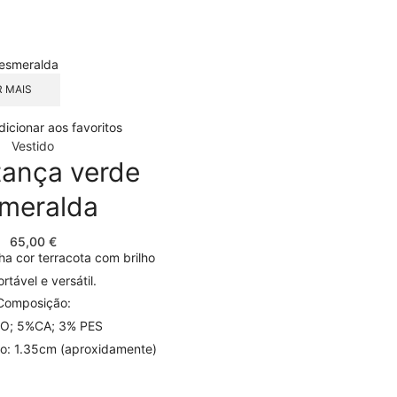
chosen
on
the
product
page
R MAIS
dicionar aos favoritos
Vestido
ança verde
meralda
65,00
€
a cor terracota com brilho
rtável e versátil.
Composição:
O; 5%CA; 3% PES
do: 1.35cm (aproxidamente)