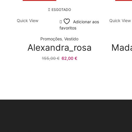
ESGOTADO
Quick View
Quick View
Adicionar aos
favoritos
Promoções
,
Vestido
Alexandra_rosa
Mada
O
O
155,00
€
62,00
€
preço
preço
original
atual
era:
é:
155,00 €.
62,00 €.
APOIO AO CLIENTE: