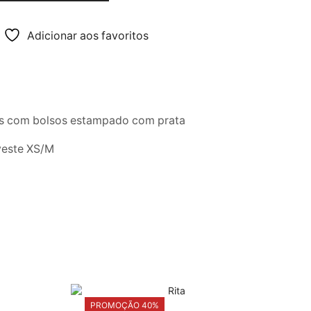
00 €.
66,00 €.
Adicionar aos favoritos
s com bolsos estampado com prata
veste XS/M
PROMOÇÃO 40%