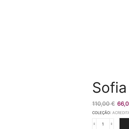
Sofia
O
110,00
€
66,
preç
COLEÇÃO:
ACREDIT
origi
era:
Quantidade