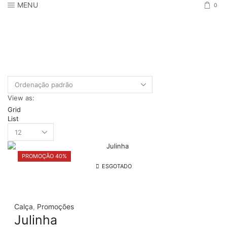
MENU
0
View as:
Grid
List
Products
per
page
PROMOÇÃO 40%
ESGOTADO
Calça
,
Promoções
Julinha