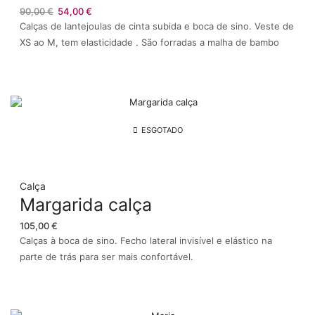
O
O
90,00
€
54,00
€
preço
preço
Calças de lantejoulas de cinta subida e boca de sino. Veste de
original
atual
XS ao M, tem elasticidade . São forradas a malha de bambo
era:
é:
90,00 €.
54,00 €.
ESGOTADO
Calça
Margarida calça
105,00
€
Calças à boca de sino. Fecho lateral invisível e elástico na
parte de trás para ser mais confortável.