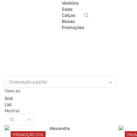
Vestidos
Saias
Calças
Blusas
Promoções
View as:
Grid
List
Mostrar
Products
per
page
PROMOÇÃO 31%
PRO