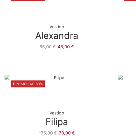
Vestido
Alexandra
O
O
65,00
€
45,00
€
preço
preço
original
atual
era:
é:
65,00 €.
45,00 €.
PROMOÇÃO 60%
Vestido
Filipa
O
O
175,00
€
70,00
€