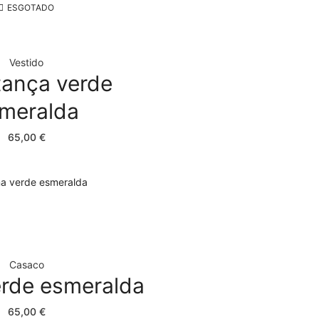
ESGOTADO
Sem categoria
top crop
Vestido
Vestuário
ança verde
Calça
meralda
Camisola
Camisola crop
65,00
€
Casaco
Saia
Vestido
COLEÇÃO
Casaco
verde esmeralda
Renascer
65,00
€