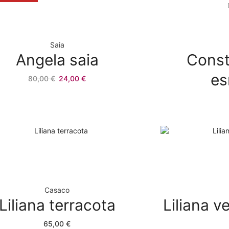
Saia
Angela saia
Const
es
O
O
80,00
€
24,00
€
preço
preço
original
atual
era:
é:
80,00 €.
24,00 €.
Casaco
Liliana terracota
Liliana 
65,00
€