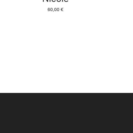
60,00
€
APOIO AO CLIENTE:
info@sweetpepper.pt