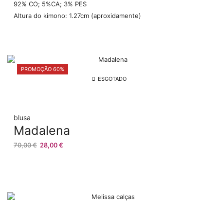
92% CO; 5%CA; 3% PES
Altura do kimono: 1.27cm (aproxidamente)
PROMOÇÃO 60%
ESGOTADO
blusa
Madalena
O
O
70,00
€
28,00
€
preço
preço
original
atual
era:
é:
70,00 €.
28,00 €.