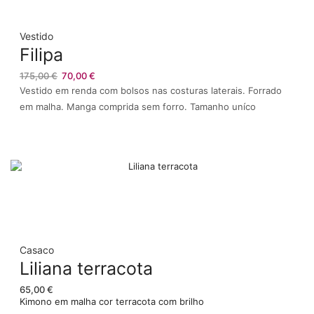
Vestido
Filipa
O
O
175,00
€
70,00
€
preço
preço
Vestido em renda com bolsos nas costuras laterais. Forrado
original
atual
em malha. Manga comprida sem forro. Tamanho uníco
era:
é:
175,00 €.
70,00 €.
Casaco
Liliana terracota
65,00
€
Kimono em malha cor terracota com brilho