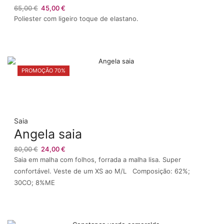
O
O
65,00
€
45,00
€
preço
preço
Poliester com ligeiro toque de elastano.
original
atual
era:
é:
65,00 €.
45,00 €.
PROMOÇÃO 70%
Saia
Angela saia
O
O
80,00
€
24,00
€
preço
preço
Saia em malha com folhos, forrada a malha lisa. Super
original
atual
confortável. Veste de um XS ao M/L Composição: 62%;
era:
é:
30CO; 8%ME
80,00 €.
24,00 €.