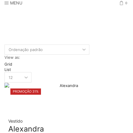
MENU
0
View as:
Grid
List
Products
per
page
PROMOÇÃO 31%
Vestido
Alexandra